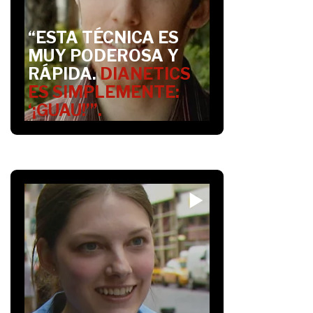
“ESTA TÉCNICA ES
MUY PODEROSA Y
RÁPIDA.
DIANETICS
ES SIMPLEMENTE:
‘¡GUAU!’”.