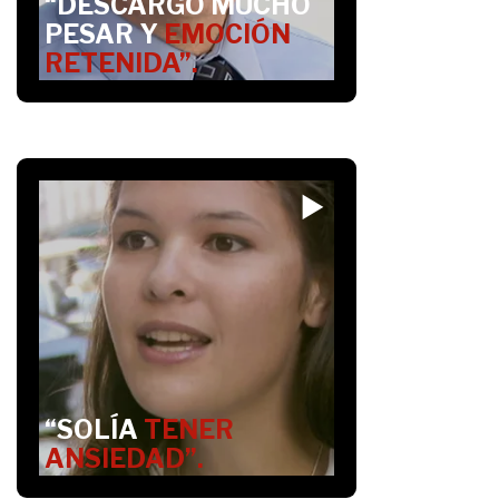
“DESCARGÓ MUCHO
PESAR Y
EMOCIÓN
RETENIDA”.
“SOLÍA
TENER
ANSIEDAD”.