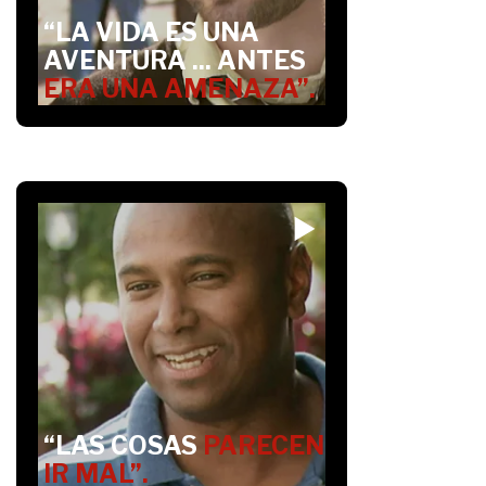
“LA VIDA ES UNA
AVENTURA ... ANTES
ERA UNA AMENAZA”.
“LAS COSAS
PARECEN
IR MAL”.