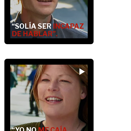
“SOLÍA SER
INCAPAZ
DE HABLAR”.
“YO NO
ME CAÍA