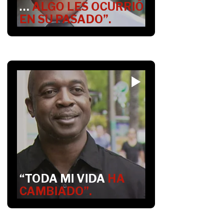
…
ALGO LES OCURRIÓ
EN SU PASADO”.
“TODA MI VIDA
HA
CAMBIADO”.