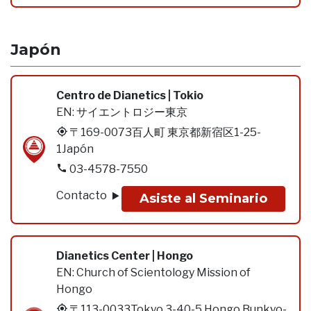
Japón
Centro de Dianetics | Tokio
EN:
サイエントロジー東京
〒169-0073百人町 東京都新宿区1-25-
1Japón
03-4578-7550
Contacto
Asiste al Seminario
Dianetics Center | Hongo
EN:
Church of Scientology Mission of
Hongo
〒113-0033Tokyo 3-40-5 Hongo Bunkyo-