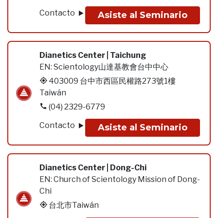
Contacto
Asiste al Seminario
Dianetics Center | Taichung
EN:
Scientology山達基教會台中中心
403009 台中市西區民權路273號1樓
Taiwán
(04) 2329-6779
Contacto
Asiste al Seminario
Dianetics Center | Dong-Chi
EN:
Church of Scientology Mission of Dong-
Chi
台北市Taiwán