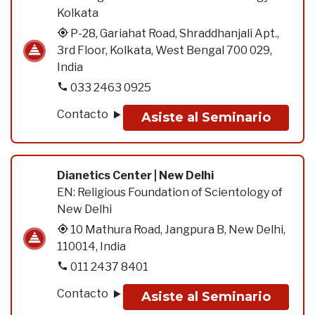
Kolkata
P-28, Gariahat Road, Shraddhanjali Apt.,
3rd Floor, Kolkata, West Bengal 700 029,
India
033 2463 0925
Contacto
Asiste al Seminario
Dianetics Center | New Delhi
EN:
Religious Foundation of Scientology of
New Delhi
10 Mathura Road, Jangpura B, New Delhi,
110014, India
011 2437 8401
Contacto
Asiste al Seminario