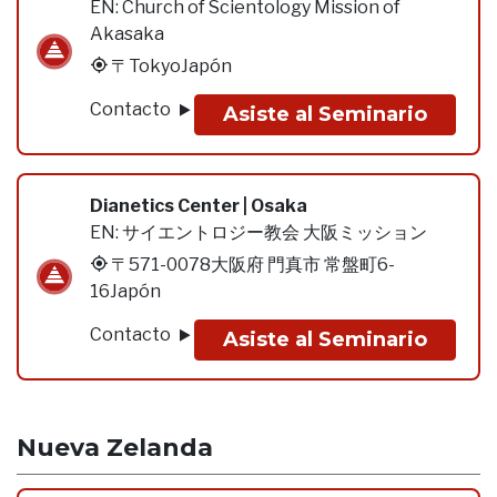
EN:
Church of Scientology Mission of
Akasaka
〒TokyoJapón
Contacto
Asiste al Seminario
Dianetics Center | Osaka
EN:
サイエントロジー教会 大阪ミッション
〒571-0078大阪府 門真市 常盤町6-
16Japón
Contacto
Asiste al Seminario
Nueva Zelanda